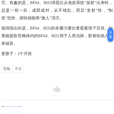
尽。有趣的是，BF64、BD2球蛋白从免疫系统“发射”出来时，
总是一前一后，成双成对，从不错乱，而且“发射”快，“制
造”也快，很快就能将“敌人”消灭。
值得指出的是，BF64、BD2的杀菌力要比青霉素强千百倍。如
分
果能提取苍蝇体内的BF64、BD2用于人类治病，那将给病人带
享
来福音。
更新于：2个月前
苍蝇
不生
本文地址：
https://www.ohei.cn/news/38645.html