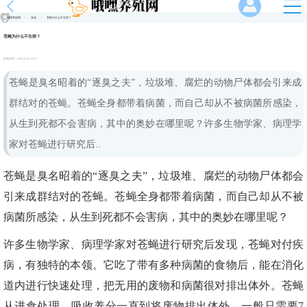
哦嘿养殖网
>
其他
>
苍蝇为什么不生病？
苍蝇为什么不生病？
发布时间：
2026-05-09 13:58
苍蝇是臭名昭着的“逐臭之夫”，垃圾堆、腐烂的动物尸体都会引来成
群结对的苍蝇。苍蝇全身都带着病菌，而自己却从不被病菌所感染，
从生到死都不会害病，其中的奥妙在哪里呢？许多生物学家、病理学
家对苍蝇进行研究后..
苍蝇是臭名昭着的“逐臭之夫”，垃圾堆、腐烂的动物尸体都会
引来成群结对的苍蝇。苍蝇全身都带着病菌，而自己却从不被
病菌所感染，从生到死都不会害病，其中的奥妙在哪里呢？
许多生物学家、病理学家对苍蝇进行研究后发现，苍蝇对付疾
病，有独特的本领。它吃了带有多种病菌的食物后，能在消化
道内进行快速处理，把无用的废物和病菌很对排出体外。苍蝇
从进食处理、吸收养分一直到将废物排出体外，一般只需要7