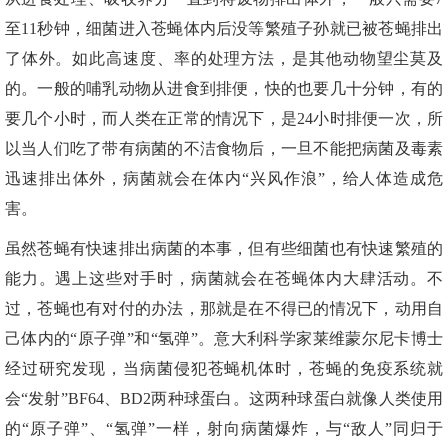
至11秒钟，细菌进入苍蝇体内后没等繁殖子孙就已被苍蝇排出
了体外。如此高速度、率的处理方法，是其他动物望尘莫及
的。一般的哺乳动物从进食到排便，快的也要几十分钟，有的
要几个小时，而人类在正常的情况下，是24小时排便一次，所
以当人们吃了带有病菌的不洁食物后，一旦不能把病菌及毒素
迅速排出体外，病菌就会在体内“兴风作浪”，给人体造成危
害。
虽然苍蝇有快速排出病菌的本事，但有些细菌也有快速繁殖的
能力。遇上这些对手时，病菌就会在苍蝇体内大肆活动。不
过，苍蝇也有对付的办法，那就是在不得已的情况下，动用自
己体内的“原子弹”和“氢弹”。意大利科学家莱维蒙尔尼卡博士
经过研究发现，当病菌侵犯苍蝇机体时，苍蝇的免疫系统就
会“发射”BF64、BD2两种球蛋白。这两种球蛋白就像人类使用
的“原子弹”、“氢弹”一样，射向病菌爆炸，与“敌人”同归于