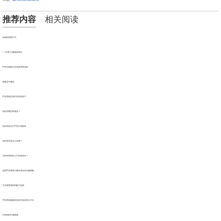
TXT地址：
https://www.ohei.cn/txt/38645.txt
推荐内容
相关阅读
肉猪的饲喂方式
“一针肥”治僵猪效果好
甲鱼生物链生态高效养殖浅析
猪食盐中毒的
甲鱼养殖过程中的投饵技巧
肉驴驴圈怎样建设？
如何有效治疗甲鱼白底板病
肉驴脱毛是怎么回事？
怎样饲养肉驴让它快速成长？
温室甲鱼养殖大棚水体如何正确增氧
生长肥育猪饲料配方选择
甲鱼养殖鳃腺炎病的症状及防治方法
不熟饲料不要喂猪