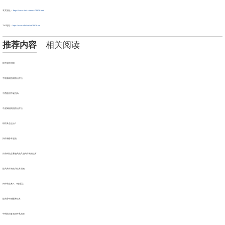
本文地址：
https://www.ohei.cn/news/38626.html
TXT地址：
https://www.ohei.cn/txt/38626.txt
推荐内容
相关阅读
奶牛配种时间
牛犊新蛔虫病防治方法
中西医耕牛破伤风
牛皮蝇蛆病的防治方法
耕牛虱怎么治？
奶牛躺卧不起的
目前科技含量较高的几项肉牛繁殖技术
提高黄牛繁殖力技术措施
肉牛维生素A、D缺乏症
提高母牛授配率技术
中剂防治各类奶牛乳房炎