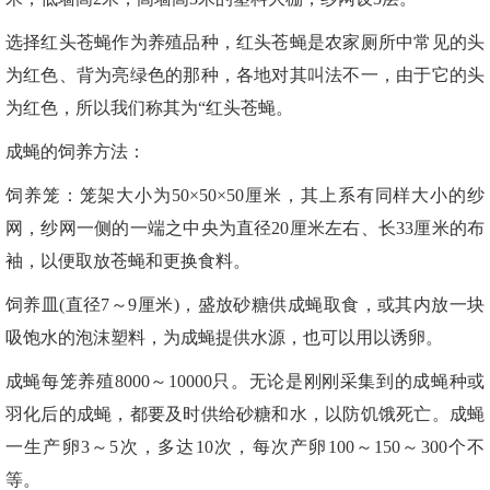
选择红头苍蝇作为养殖品种，红头苍蝇是农家厕所中常见的头
为红色、背为亮绿色的那种，各地对其叫法不一，由于它的头
为红色，所以我们称其为“红头苍蝇。
成蝇的饲养方法：
饲养笼：笼架大小为50×50×50厘米，其上系有同样大小的纱
网，纱网一侧的一端之中央为直径20厘米左右、长33厘米的布
袖，以便取放苍蝇和更换食料。
饲养皿(直径7～9厘米)，盛放砂糖供成蝇取食，或其内放一块
吸饱水的泡沫塑料，为成蝇提供水源，也可以用以诱卵。
成蝇每笼养殖8000～10000只。无论是刚刚采集到的成蝇种或
羽化后的成蝇，都要及时供给砂糖和水，以防饥饿死亡。成蝇
一生产卵3～5次，多达10次，每次产卵100～150～300个不
等。