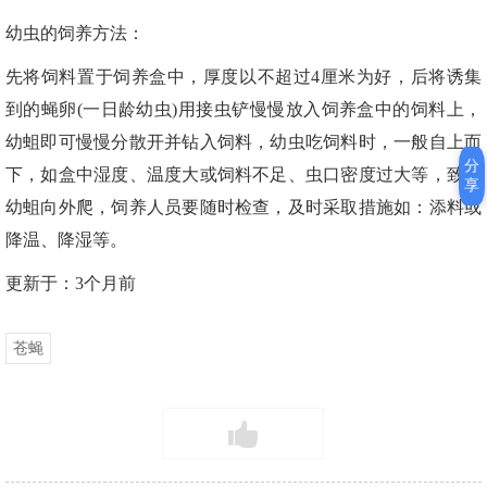
幼虫的饲养方法：
先将饲料置于饲养盒中，厚度以不超过4厘米为好，后将诱集
到的蝇卵(一日龄幼虫)用接虫铲慢慢放入饲养盒中的饲料上，
幼蛆即可慢慢分散开并钻入饲料，幼虫吃饲料时，一般自上而
分
下，如盒中湿度、温度大或饲料不足、虫口密度过大等，致使
享
幼蛆向外爬，饲养人员要随时检查，及时采取措施如：添料或
降温、降湿等。
更新于：3个月前
苍蝇