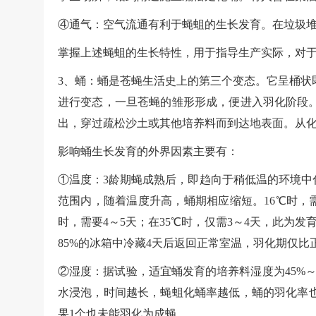
④通气：空气流通有利于蝇蛆的生长发育。在垃圾
掌握上述蝇蛆的生长特性，用于指导生产实际，对
3、蛹：蛹是苍蝇生活史上的第三个变态。它呈桶状
进行变态，一旦苍蝇的雏形形成，便进入羽化阶段
出，穿过疏松沙土或其他培养料而到达地表面。从
影响蛹生长发育的外界因素主要有：
①温度：3龄期蝇成熟后，即趋向于稍低温的环境中
范围内，随着温度升高，蛹期相应缩短。16℃时，需要1
时，需要4～5天；在35℃时，仅需3～4天，此为
85%的冰箱中冷藏4天后返回正常室温，羽化期仅比
②湿度：据试验，适宜蛹发育的培养料湿度为45%～
水浸泡，时间越长，蝇蛆化蛹率越低，蛹的羽化率也
果1个也未能羽化为成蝇。