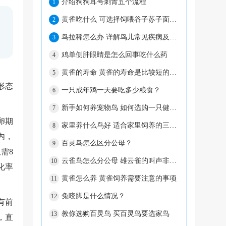
介绍狗狗耳号刺青五个流程
1
黄雀吃什么 可选择饲喂谷子苏子面食等等
2
鸟拉稀怎么办 详解鸟儿常见疾病及防治方法
3
鸡单侧肿眼睛是怎么回事吃什么药
4
黄雀的寿命 黄雀的寿命是比较短的在5-11年
5
形态
一只成年鸡一天要吃多少粮食？
6
新手如何养宠物鸟 如何选购一只健康的宠物鸟
7
卵期
家里养什么鸟好 适合家里饲养的三种鸟类
8
内，
百灵鸟怎么区分公母？
9
需8
云雀鸟怎么分公母 雄云雀的叫声非常响亮
10
化率
黄雀怎么养 黄雀饲养需要注意的事项
11
兔咬脚是什么情况？
12
有前
教你选购百灵鸟 买百灵鸟要选家鸟
13
，直