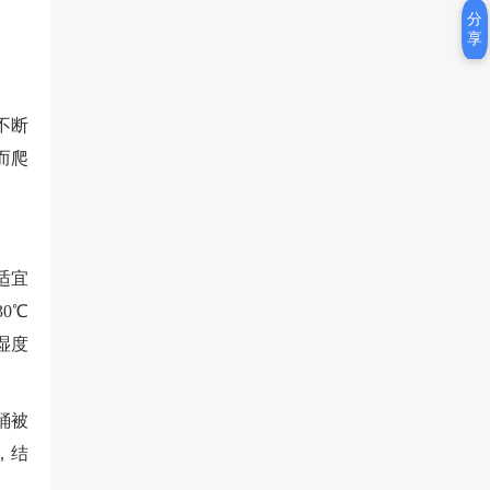
分
享
不断
而爬
适宜
0℃
湿度
。
蛹被
，结