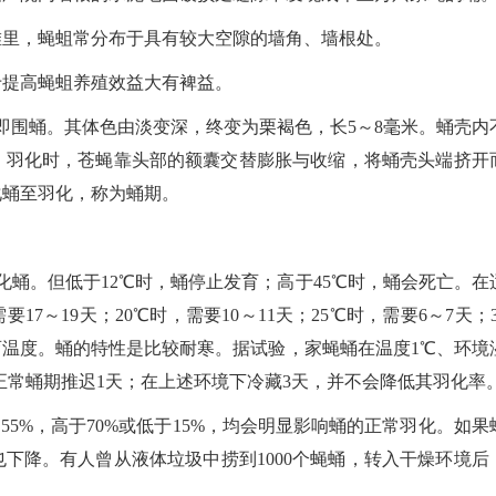
堆里，蝇蛆常分布于具有较大空隙的墙角、墙根处。
于提高蝇蛆养殖效益大有裨益。
即围蛹。其体色由淡变深，终变为栗褐色，长5～8毫米。蛹壳内
。羽化时，苍蝇靠头部的额囊交替膨胀与收缩，将蛹壳头端挤开
化蛹至羽化，称为蛹期。
化蛹。但低于12℃时，蛹停止发育；高于45℃时，蛹会死亡。在
7～19天；20℃时，需要10～11天；25℃时，需要6～7天；3
发育温度。蛹的特性是比较耐寒。据试验，家蝇蛹在温度1℃、环境
正常蛹期推迟1天；在上述环境下冷藏3天，并不会降低其羽化率
55%，高于70%或低于15%，均会明显影响蛹的正常羽化。如果
下降。有人曾从液体垃圾中捞到1000个蝇蛹，转入干燥环境后