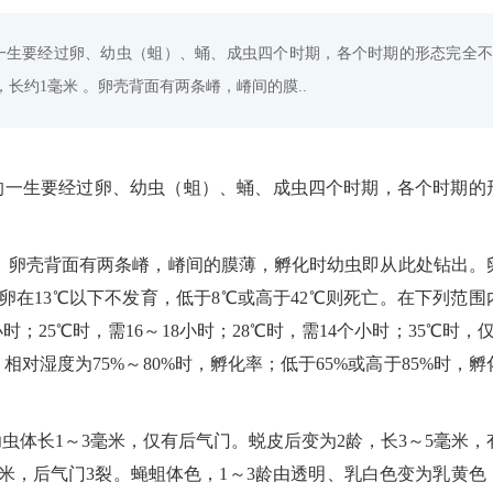
的一生要经过卵、幼虫（蛆）、蛹、成虫四个时期，各个时期的形态完全不
长约1毫米 。卵壳背面有两条嵴，嵴间的膜..
的一生要经过卵、幼虫（蛆）、蛹、成虫四个时期，各个时期的
 。卵壳背面有两条嵴，嵴间的膜薄，孵化时幼虫即从此处钻出。
卵在13℃以下不发育，低于8℃或高于42℃则死亡。在下列范围
；25℃时，需16～18小时；28℃时，需14个小时；35℃时，仅
对湿度为75%～80%时，孵化率；低于65%或高于85%时，孵
虫体长1～3毫米，仅有后气门。蜕皮后变为2龄，长3～5毫米，
毫米，后气门3裂。蝇蛆体色，1～3龄由透明、乳白色变为乳黄色