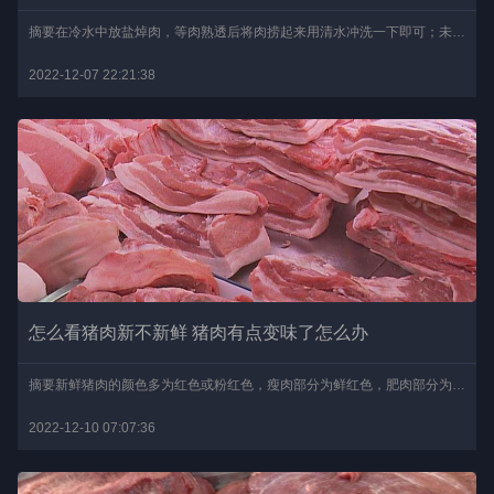
摘要在冷水中放盐焯肉，等肉熟透后将肉捞起来用清水冲洗一下即可；未经处理的轻异味猪肉，用盐腌3-4小时候再用浓盐水泡1小时，最后用清水浸泡1小时即可，焯水过的肉，在盐..
2022-12-07 22:21:38
怎么看猪肉新不新鲜 猪肉有点变味了怎么办
摘要新鲜猪肉的颜色多为红色或粉红色，瘦肉部分为鲜红色，肥肉部分为白色或乳白色且质地比较硬；它们的气味有一点腥味，但不会有其他异味；用手戳下去猪肉会迅速的弹回来，..
2022-12-10 07:07:36