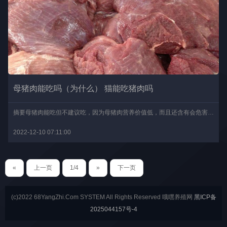
母猪肉能吃吗（为什么） 猫能吃猪肉吗
摘要母猪肉能吃但不建议吃，因为母猪肉营养价值低，而且还含有会危害人体健康的免疫球蛋白，常吃母猪肉可能会引起贫血、血红蛋白尿、溶血性黄疸等疾病。说到猪肉，相信大家..
2022-12-10 07:11:00
«
上一页
1/4
»
下一页
(c)2022 68YangZhi.Com SYSTEM All Rights Reserved 哦嘿养殖网
黑ICP备
2025044157号-4