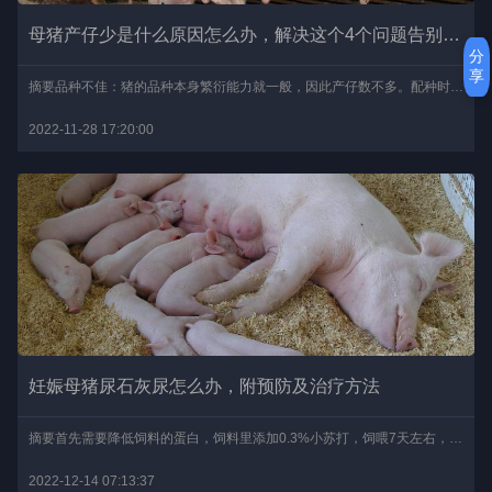
母猪产仔少是什么原因怎么办，解决这个4个问题告别产仔少
分
享
摘要品种不佳：猪的品种本身繁衍能力就一般，因此产仔数不多。配种时间：配种时间不规范，6至9月配种产仔数不如1至4月。公猪原因：公猪喂养不当或频繁进行配种。母猪病害：..
2022-11-28 17:20:00
妊娠母猪尿石灰尿怎么办，附预防及治疗方法
摘要首先需要降低饲料的蛋白，饲料里添加0.3%小苏打，饲喂7天左右，然后添加阿莫西林和复合维生素，如果是尿道炎症或是尿酸盐沉积引起的，可以在饲料中添加阿莫西林3-5天，..
2022-12-14 07:13:37