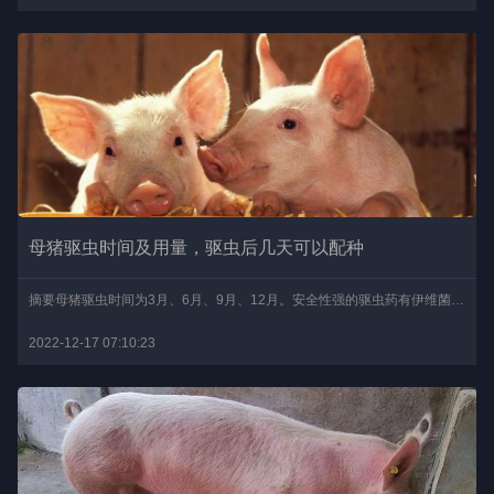
母猪驱虫时间及用量，驱虫后几天可以配种
摘要母猪驱虫时间为3月、6月、9月、12月。安全性强的驱虫药有伊维菌素，伊维菌素有粉剂和针剂两种，粉剂要拌料5-7天，每10公斤就可用1.5克粉剂拌料内服，伊维菌素注射液，..
2022-12-17 07:10:23