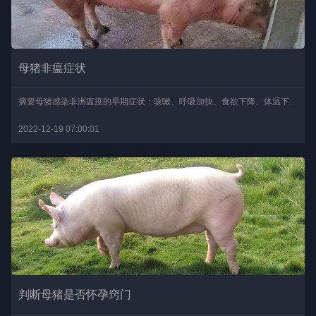
母猪非瘟症状
摘要母猪感染非洲瘟疫的早期症状：咳嗽、呼吸加快、食欲下降、体温下降、极度脆弱、脉搏跳动过快等。后期症状：呼吸困难、浆液或粘液脓性结膜炎、呕吐、带血下痢、死亡等。..
2022-12-19 07:00:01
判断母猪是否怀孕窍门