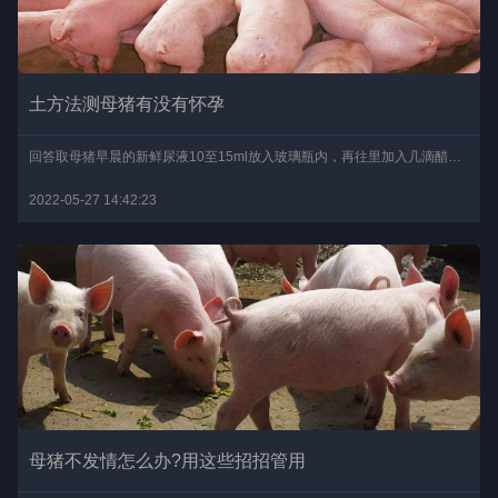
土方法测母猪有没有怀孕
回答取母猪早晨的新鲜尿液10至15ml放入玻璃瓶内，再往里加入几滴醋或者少许碘酒，将其加温。当尿液沸腾时，如果尿液呈红色则说明母猪怀孕了，如果尿液呈浅黄色或褐绿色且冷..
2022-05-27 14:42:23
母猪不发情怎么办?用这些招招管用