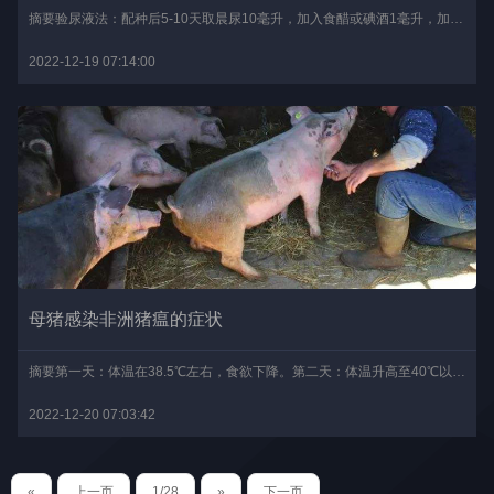
摘要验尿液法：配种后5-10天取晨尿10毫升，加入食醋或碘酒1毫升，加热至沸点，若尿液颜色为红色即受孕。发情周期判断法：配种后，如19-23天不再发情便可初步确定为怀孕。行..
2022-12-19 07:14:00
母猪感染非洲猪瘟的症状
摘要第一天：体温在38.5℃左右，食欲下降。第二天：体温升高至40℃以上，卧地不起，全身打颤，耳尖呈红紫色，肚皮发红，粪便比较干燥。第三天：体温在40℃左右，眼圈发红，..
2022-12-20 07:03:42
«
上一页
1/28
»
下一页