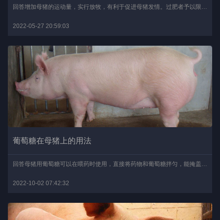
回答增加母猪的运动量，实行放牧，有利于促进母猪发情。过肥者予以限饲，使其掉膘，然后再催情，过瘦者，加大饲喂量催膘。或准备红糖0.5-1公斤，倒入铁锅内炒焦后，再加入1..
2022-05-27 20:59:03
葡萄糖在母猪上的用法
回答母猪用葡萄糖可以在喂药时使用，直接将药物和葡萄糖拌匀，能掩盖药物苦味，维持母猪的采食量；对出现低温的母猪，也可以灌服或者静脉注射葡萄糖，能使母猪恢复体温；母..
2022-10-02 07:42:32