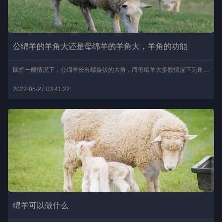
公绵羊的羊角大还是母绵羊的羊角大，羊角的功能
回答一般情况下，公绵羊长有螺旋状的大角，而母绵羊大多数情况下无角，少数情况下有细小的犄角。绵羊有无犄角与基因型有关，若基因型为mm的绵羊，公绵羊和母绵羊均无角，若..
2022-05-27 03:41:22
绵羊可以做什么