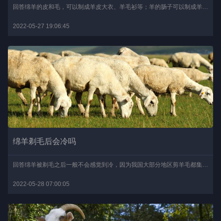
回答绵羊的皮和毛，可以制成羊皮大衣、羊毛衫等；羊的肠子可以制成羊肠线，多用于手术；羊肉可食用，肉质细嫩、鲜美，营养丰富；羊的骨骼可以制骨胶；羊粪腐熟后可以作为作..
2022-05-27 19:06:45
绵羊剃毛后会冷吗
回答绵羊被剃毛之后一般不会感觉到冷，因为我国大部分地区剪羊毛都集中于春季和秋季这2个时段，一般春季集中于5-6月份剃羊毛，秋季集中在8月份，这样就在一定程度上避免了..
2022-05-28 07:00:05