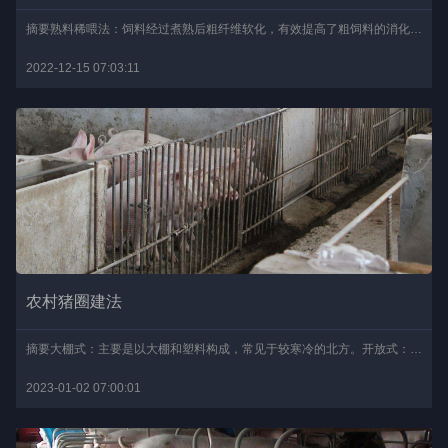
摘要熟料稀喂法：饲料经过煮熟后粗纤维软化，有效提高了粗饲料的消化率，还可使饲料体积缩小，增加了猪的采食量。生料湿喂法：比熟料稀喂法简单，同时省柴、省工、省设备，..
2022-12-15 07:03:11
农村猪圈建法
摘要大棚式：主要是以大棚和塑料构成，常见于较寒冷的北方。开放式：一定范围内围一些木栏就可以了，缺点是不好控制猪群，只适宜于气候较温暖的南方。封闭式：常以单列封闭..
2023-01-02 07:00:01