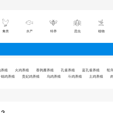
禽类
水产
特养
昆虫
植物
鸡养殖
火鸡养殖
香鹑雁养殖
孔雀养殖
蓝孔雀养殖
鸵
锦鸡养殖
贵妃鸡养殖
乌鸡养殖
斗鸡养殖
土鸡养殖