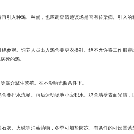
后再引入种鸡、种蛋，也应调查清楚该场是否有传染病。引入的
谢绝参观。饲养人员出入鸡舍要更衣换鞋。绝不允许将工作服穿
吃病死的鸡。
虫等媒介擎生繁殖。在不影响光照条件下。
鸡舍要排水流畅。雨后运动场地小应积水。鸡舍墙壁表面光洁，
置石灰、火碱等消莓药物，冬季可加盐防冻。有条件的可设置紫