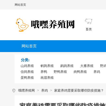
网站首页
畜类
网站首页
分类:
山鸡养殖
鹌鹑养殖
鹧鸪养殖
大雁养殖
野
信鸽养殖
养鸭
野鸭养殖
肉鸭养殖
养鸡
蛋鸭养殖
画眉养殖
哦嘿养殖网
>
养鸡
>
家庭养鸡需要采取哪些防疫措施？