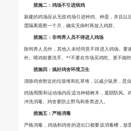
措施二：鸡场不引进病鸡
新建的鸡场应从无疫鸡场引进种鸡、种蛋，并且以
需隔离观察一个月，确实无病时再放入鸡群。
措施三：非饲养人员不得进入鸡场
除饲养人员外，其他人未经同意不得进入鸡场。要
外。喂鸡前要洗手。**不要在市场买鸡吃。更不能
措施四：搞好鸡舍环境卫生
清除鸡舍附近的垃圾堆和乱草堆，以减少鼠类，昆
鸡场周围和运动场内应适当种植树木，遮阴防风。
冲洗消毒。鸡舍要防止野鸟和兽类进入。
措施五：严格消毒
严格消毒，鸡场和鸡舍的进出口都要设消毒槽，放