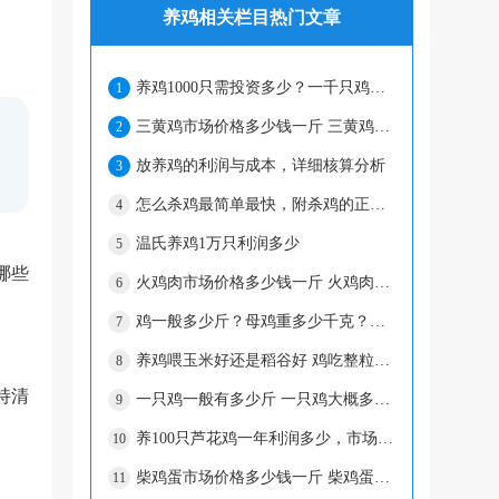
养鸡相关栏目热门文章
养鸡1000只需投资多少？一千只鸡一年利润多少？
1
三黄鸡市场价格多少钱一斤 三黄鸡为什么那么便宜
2
放养鸡的利润与成本，详细核算分析
3
怎么杀鸡最简单最快，附杀鸡的正确方法（含取内脏）
4
温氏养鸡1万只利润多少
5
哪些
火鸡肉市场价格多少钱一斤 火鸡肉为什么
6
鸡一般多少斤？母鸡重多少千克？公鸡重多少千克？
7
养鸡喂玉米好还是稻谷好 鸡吃整粒的玉米好吗
8
持清
一只鸡一般有多少斤 一只鸡大概多少钱
9
养100只芦花鸡一年利润多少，市场价多少钱一只
10
柴鸡蛋市场价格多少钱一斤 柴鸡蛋的功效作用
11