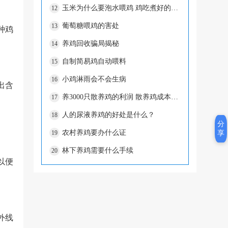
玉米为什么要泡水喂鸡 鸡吃煮好的玉米好吗
12
葡萄糖喂鸡的害处
13
种鸡
养鸡回收骗局揭秘
14
自制简易鸡自动喂料
15
小鸡淋雨会不会生病
16
出含
养3000只散养鸡的利润 散养鸡成本多少
17
人的尿液养鸡的好处是什么？
18
分
享
农村养鸡要办什么证
19
林下养鸡需要什么手续
20
以便
外线