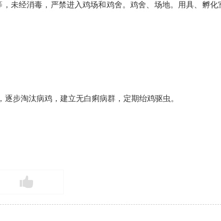
等，未经消毒，严禁进入鸡场和鸡舍。鸡舍、场地。用具、孵化
疫，逐步淘汰病鸡，建立无白痢病群，定期绐鸡驱虫。