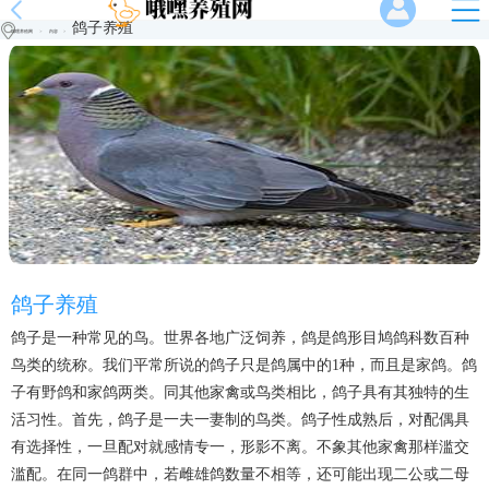
鸽子养殖
哦嘿养殖网
>
内容
>
鸽子养殖
鸽子是一种常见的鸟。世界各地广泛饲养，鸽是鸽形目鸠鸽科数百种
鸟类的统称。我们平常所说的鸽子只是鸽属中的1种，而且是家鸽。鸽
子有野鸽和家鸽两类。同其他家禽或鸟类相比，鸽子具有其独特的生
活习性。首先，鸽子是一夫一妻制的鸟类。鸽子性成熟后，对配偶具
有选择性，一旦配对就感情专一，形影不离。不象其他家禽那样滥交
滥配。在同一鸽群中，若雌雄鸽数量不相等，还可能出现二公或二母