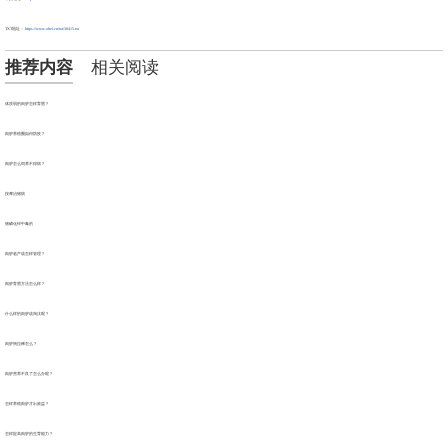
TXT地址：
https://www.ohei.cn/txt/30415.txt
推荐内容
相关阅读
体质弱的肉驴怎样育肥？
肉驴养殖圈如何防疫？
肉驴怎么饲养不得病？
按摩治猪病
猪磷化锌中毒的
肉驴临产该怎样管理？
肉驴育肥方法怎么样？
什么样的肉驴该淘汰呢？
肉驴驹拉稀怎么？
肉驴营养不良了怎么办呢？
怎样养殖肉驴才出效益？
怎样提高肉驴的生育能力？