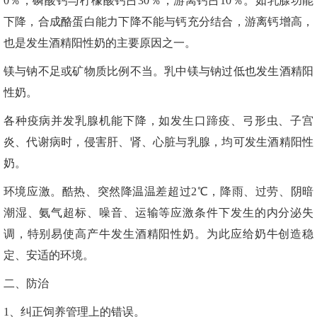
0％，磷酸钙与柠檬酸钙占30％，游离钙占10％。如乳腺功能
下降，合成酪蛋白能力下降不能与钙充分结合，游离钙增高，
也是发生酒精阳性奶的主要原因之一。
镁与钠不足或矿物质比例不当。乳中镁与钠过低也发生酒精阳
性奶。
各种疫病并发乳腺机能下降，如发生口蹄疫、弓形虫、子宫
炎、代谢病时，侵害肝、肾、心脏与乳腺，均可发生酒精阳性
奶。
环境应激。酷热、突然降温温差超过2℃，降雨、过劳、阴暗
潮湿、氨气超标、噪音、运输等应激条件下发生的内分泌失
调，特别易使高产牛发生酒精阳性奶。为此应给奶牛创造稳
定、安适的环境。
二、防治
1、纠正饲养管理上的错误。