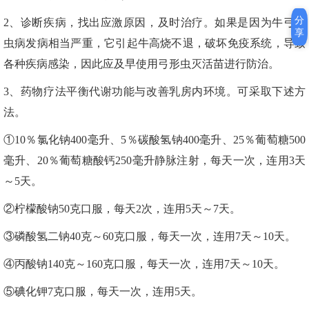
分
2、诊断疾病，找出应激原因，及时治疗。如果是因为牛弓形
享
虫病发病相当严重，它引起牛高烧不退，破坏免疫系统，导致
各种疾病感染，因此应及早使用弓形虫灭活苗进行防治。
3、药物疗法平衡代谢功能与改善乳房内环境。可采取下述方
法。
①10％氯化钠400毫升、5％碳酸氢钠400毫升、25％葡萄糖500
毫升、20％葡萄糖酸钙250毫升静脉注射，每天一次，连用3天
～5天。
②柠檬酸钠50克口服，每天2次，连用5天～7天。
③磷酸氢二钠40克～60克口服，每天一次，连用7天～10天。
④丙酸钠140克～160克口服，每天一次，连用7天～10天。
⑤碘化钾7克口服，每天一次，连用5天。