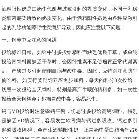
酒精阳性奶是由奶牛代谢与过敏引起的乳质变化，不同于乳房
炎细菌感染所致的奶质变化。由于酒精阳性奶是由各种应激引
起的乳腺功能障碍性疾病所导致，因此应注意以下问题：
一、饲养中应注意的问题
投给标准日粮。如给牛过多投给精料而缺乏优质干草，或单纯
投给青饲料而缺乏干草时，会因纤维素不足使瘤胃正常代谢紊
乱，产酸过多引起醋酮血病与酸中毒。因此，应特别注意防牛
偷吃料。如实行奖励饲养应逐步加料，每天的料分3次投给，
切忌一次投给全天饲料。特别是高产牛喂的精料多，如一次性
投给全天饲料会引起瘤胃酸中毒，容易死牛。
钙与VD投给时注意磷钙平衡，切忌过多投给高钙饲料。特别
是缺乏VD情况下，容易发生软骨病与钙过多吸收。钙过多引
起磷吸收障碍，会产生酒精阳性奶。正常奶中蛋白结合钙占6