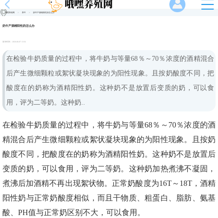
哦嘿养殖网
>
养牛
>
奶牛产酒精阳性奶怎么办
奶牛产酒精阳性奶怎么办
发布时间：
2026-06-07 13:56
在检验牛奶质量的过程中，将牛奶与等量68％～70％浓度的酒精混合
后产生微细颗粒或絮状凝块现象的为阳性现象。且按奶酸度不同，把
酸度在的奶称为酒精阳性奶。这种奶不是放置后变质的奶，可以食
用，评为二等奶。这种奶..
在检验牛奶质量的过程中，将牛奶与等量68％～70％浓度的酒
精混合后产生微细颗粒或絮状凝块现象的为阳性现象。且按奶
酸度不同，把酸度在的奶称为酒精阳性奶。这种奶不是放置后
变质的奶，可以食用，评为二等奶。这种奶加热煮沸不凝固，
煮沸后加酒精不再出现絮状物。正常奶酸度为16T～18T，酒精
阳性奶与正常奶酸度相似，而且干物质、粗蛋白、脂肪、氨基
酸、PH值与正常奶区别不大，可以食用。