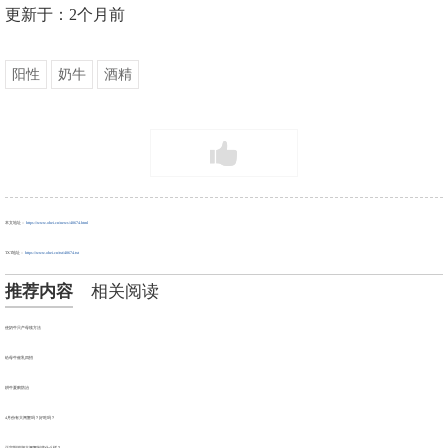
更新于：2个月前
阳性
奶牛
酒精
本文地址：
https://www.ohei.cn/news/40674.html
TXT地址：
https://www.ohei.cn/txt/40674.txt
推荐内容
相关阅读
使奶牛只产母犊方法
给母牛催乳四招
耕牛夏痢防治
4月份有大闸蟹吗？好吃吗？
正宗阳澄湖大闸蟹到底什么样？