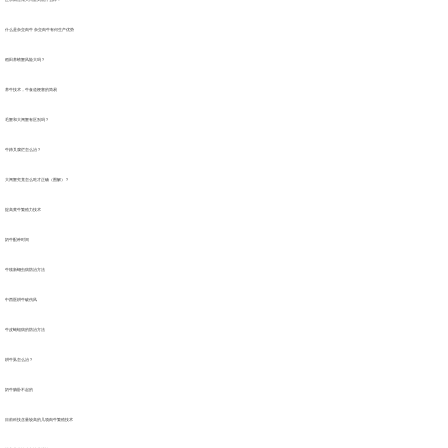
什么是杂交肉牛 杂交肉牛有何生产优势
稻田养螃蟹风险大吗？
养牛技术，牛食道梗塞的简易
毛蟹和大闸蟹有区别吗？
牛蹄叉腐烂怎么治？
大闸蟹究竟怎么吃才正确（图解）？
提高黄牛繁殖力技术
奶牛配种时间
牛犊新蛔虫病防治方法
中西医耕牛破伤风
牛皮蝇蛆病的防治方法
耕牛虱怎么治？
奶牛躺卧不起的
目前科技含量较高的几项肉牛繁殖技术