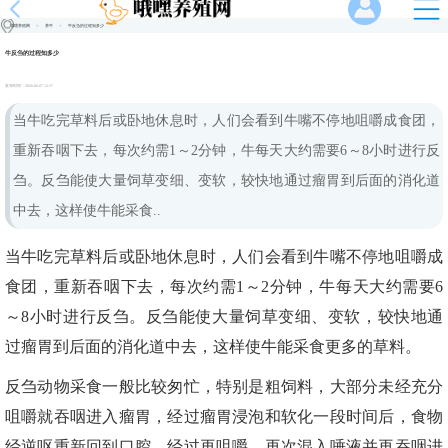
哦嘿养殖网
>
养牛
>
牛反刍的过程知多少
牛反刍的过程知多少
发布时间：
2026-06-07 12:37
当牛吃完草料后或卧地休息时，人们会看到牛嘴不停地咀嚼成食团，
重新吞咽下去，每次约需1～2分钟，牛每天大约需要6～8小时进行反
刍。反刍能使大量饲草变细、变软，较快地通过瘤胃到后面的消化道
中去，这样使牛能采食..
当牛吃完草料后或卧地休息时，人们会看到牛嘴不停地咀嚼成
食团，重新吞咽下去，每次约需1～2分钟，牛每天大约需要6
～8小时进行反刍。反刍能使大量饲草变细、变软，较快地通
过瘤胃到后面的消化道中去，这样使牛能采食更多的草料。
反刍动物采食一般比较匆忙，特别是粗饲料，大部分未经充分
咀嚼就吞咽进入瘤胃，经过瘤胃浸泡和软化一段时间后，食物
经逆呕重新回到口腔，经过再咀嚼，再次混入唾液并再吞咽进