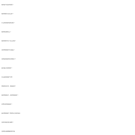
肉驴临产该怎样管理？
肉驴育肥方法怎么样？
什么样的肉驴该淘汰呢？
肉驴驹拉稀怎么？
肉驴营养不良了怎么办呢？
怎样养殖肉驴才出效益？
怎样提高肉驴的生育能力？
如何减少劣质肉驴？
怎么提高母猪产仔率
养肉驴还行吗，有效益吗？
肉驴养殖技术，怎样养殖肉驴？
冬季怎样养殖肉驴？
如何养殖肉驴？养驴的4大基本知识
怎样对肉驴进行催肥？
怎样防治猪霉败饲料中毒