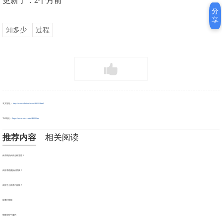
更新于：2个月前
分
享
知多少
过程
本文地址：
https://www.ohei.cn/news/40656.html
TXT地址：
https://www.ohei.cn/txt/40656.txt
推荐内容
相关阅读
体质弱的肉驴怎样育肥？
肉驴养殖圈如何防疫？
肉驴怎么饲养不得病？
按摩治猪病
猪磷化锌中毒的