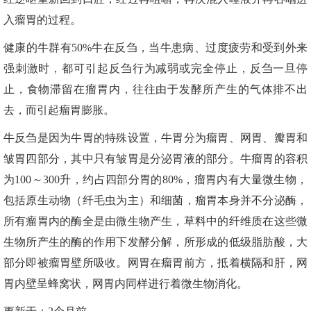
入瘤胃的过程。
健康的牛群有50%牛在反刍，当牛患病、过度疲劳和受到外来
强刺激时，都可引起反刍行为减弱或完全停止，反刍一旦停
止，食物滞留在瘤胃内，往往由于发酵所产生的气体排不出
去，而引起瘤胃膨胀。
牛反刍是因为牛胃的特殊设置，牛胃分为瘤胃、网胃、瓣胃和
皱胃四部分，其中只有皱胃是分泌胃液的部分。牛瘤胃的容积
为100～300升，约占四部分胃的80%，瘤胃内有大量微生物，
包括原生动物（纤毛虫为主）和细菌，瘤胃本身并不分泌酶，
所有瘤胃内的酶全是由微生物产生，草料中的纤维质在这些微
生物所产生的酶的作用下发酵分解，所形成的低级脂肪酸，大
部分即被瘤胃壁所吸收。网胃在瘤胃前方，抵着横隔和肝，网
胃内壁呈蜂窝状，网胃内同样进行着微生物消化。