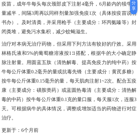
分
疫苗，成年牛每头每次颈部皮下注射4毫升，6月龄内的犊牛剂
享
量减半，间隔3周再以同样剂量加强免疫1次（具体按疫苗说明
书办）。及时清粪，并采用枪手（主要成分：环丙氨嗪等）封
闭粪堆，避免污水集积，减少蚊蝇滋生。
治疗对本病无治疗药物，但采用下列方法有较好的疗效。采用
林格氏液和5%的葡萄糖溶液按1∶1搭配，根据牛的大小确定静
脉注射量。用圆蓝五肽（清热解毒、提高免疫力的纯中药）按
牛每公斤体重0.2毫升的量或抗毒先锋（主要成分：黄芪多糖）
按牛每公斤体重0.15毫升的量，每天肌肉注射1~2次。配合五疫
康（主要成分：磺胺类药）或蓝圆热毒清（主要成分：清热解
毒的中药）按牛每公斤体重0.1克的量口服，每天服1次，连服3
天。可根据病牛的具体情况，调整或增加适当的药物进行对症
治疗。
更新于：6个月前