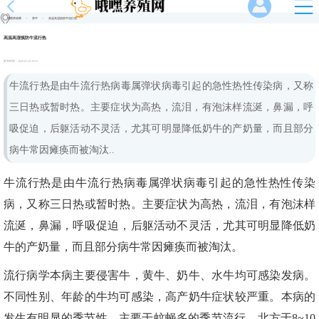
哦嘿养殖网
>
养牛
>
高温高湿慎防牛流行热
高温高湿慎防牛流行热
发布时间：
2026-01-10 10:53
牛流行热是由牛流行热病毒属弹状病毒引起的急性热性传染病，又称
三日热或暂时热。主要症状为高热，流泪，有泡沫样流涎，鼻漏，呼
吸促迫，后躯活动不灵活，尤其可明显降低奶牛的产奶量，而且部分
病牛常因瘫痪而被淘汰..
牛流行热是由牛流行热病毒属弹状病毒引起的急性热性传染
病，又称三日热或暂时热。主要症状为高热，流泪，有泡沫样
流涎，鼻漏，呼吸促迫，后躯活动不灵活，尤其可明显降低奶
牛的产奶量，而且部分病牛常因瘫痪而被淘汰。
流行病学本病主要侵害牛，黄牛、奶牛、水牛均可感染发病。
不同性别、年龄的牛均可感染，高产奶牛症状较严重。本病的
发生有明显的季节性，主要于蚊蝇多的季节流行，北方于8~10