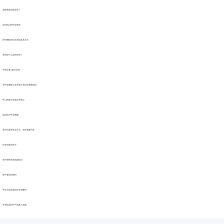
肉驴粪便怎样处理？
如何防治奶牛皮肤病
奶牛酮病的症状表现及其方法
养肉驴什么品种好呢？
牛维生素A缺乏症的
母牛卵巢静止是导致不孕症的重要原因
牛口蹄疫症状及技术要点
如何防治牛异嗜癖
母牛的育种杂交方式、类型有哪几种
科学饲养改良牛
犊牛脐带炎的病因防治
犊牛要适时喂料
牛狂犬病的临床症状有哪些
冬季提高奶牛产奶量八措施