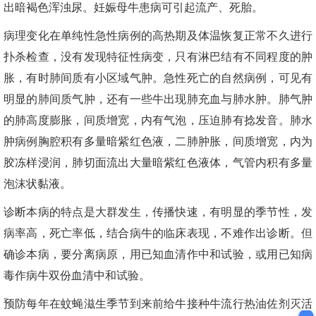
出暗褐色浑浊尿。妊娠母牛患病可引起流产、死胎。
病理变化在单纯性急性病例的高热期及体温恢复正常不久进行
扑杀检查，没有发现特征性病变，只有淋巴结有不同程度的肿
胀，有时肺间质有小区域气肿。急性死亡的自然病例，可见有
明显的肺间质气肿，还有一些牛出现肺充血与肺水肿。肺气肿
的肺高度膨胀，间质增宽，内有气泡，压迫肺有捻发音。肺水
肿病例胸腔积有多量暗紫红色液，二肺肿胀，间质增宽，内为
胶冻样浸润，肺切面流出大量暗紫红色液体，气管内积有多量
泡沫状黏液。
诊断本病的特点是大群发生，传播快速，有明显的季节性，发
病率高，死亡率低，结合病牛的临床表现，不难作出诊断。但
确诊本病，要分离病原，用已知血清作中和试验，或用已知病
毒作病牛双份血清中和试验。
预防每年在蚊蝇滋生季节到来前给牛接种牛流行热油佐剂灭活