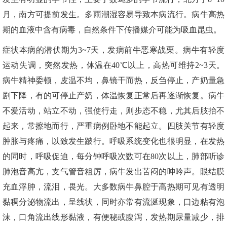
月，南方可提前发生。多雨潮湿容易导致本病流行。病牛高热
期的血液中含有病毒，自然条件下传播媒介可能为吸血昆虫。
症状本病的潜伏期为3~7天，发病前牛恶寒战栗。病牛有轻度
运动失调，突然发热，体温在40℃以上，高热可维持2~3天。
病牛精神委顿，皮温不均，鼻镜干而热，反刍停止，产奶量急
剧下降，有的可停止产奶，体温恢复正常后再逐渐恢复。病牛
不爱活动，站立不动，强使行走，则步态不稳，尤其后肢抬不
起来，常擦地而行，严重病例卧地不能起立。四肢关节有轻度
肿胀与疼痛，以致发生跛行。呼吸系统变化也很明显，在发热
的同时，呼吸促迫，每分钟呼吸次数可在80次以上，肺部听诊
肺泡音高亢，支气管音粗厉，病牛发出苦闷的呻吟声。眼结膜
充血浮肿，流泪，畏光。大多数病牛鼻腔于高热期可见有透明
黏稠分泌物流出，呈线状，同时亦常有流涎现象，口边粘有泡
沫，口角流出线形黏液，有便秘或腹泻，发热期尿量减少，排