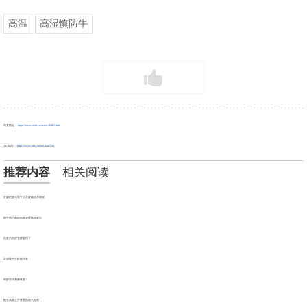
高温
高湿慎防牛
本文地址：
https://www.ohei.cn/news/30405.html
TXT地址：
https://www.ohei.cn/txt/30405.txt
推荐内容
相关阅读
直肠把握式母牛人工授精技术规程
奶牛围产期的饲养管理技术要点
后备的肉驴怎样管理？
育成母牛分阶段饲养
肉驴怎样测量体重？
棚室蔬菜生产要重防肥气危害