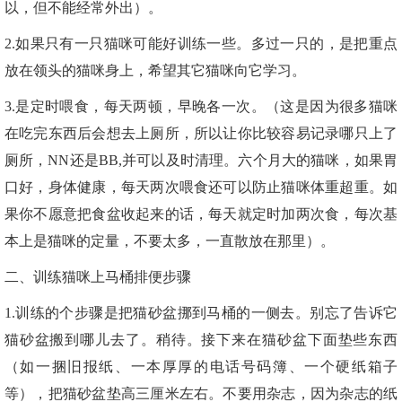
以，但不能经常外出）。
2.如果只有一只猫咪可能好训练一些。多过一只的，是把重点
放在领头的猫咪身上，希望其它猫咪向它学习。
3.是定时喂食，每天两顿，早晚各一次。（这是因为很多猫咪
在吃完东西后会想去上厕所，所以让你比较容易记录哪只上了
厕所，NN还是BB,并可以及时清理。六个月大的猫咪，如果胃
口好，身体健康，每天两次喂食还可以防止猫咪体重超重。如
果你不愿意把食盆收起来的话，每天就定时加两次食，每次基
本上是猫咪的定量，不要太多，一直散放在那里）。
二、训练猫咪上马桶排便步骤
1.训练的个步骤是把猫砂盆挪到马桶的一侧去。别忘了告诉它
猫砂盆搬到哪儿去了。稍待。接下来在猫砂盆下面垫些东西
（如一捆旧报纸、一本厚厚的电话号码簿、一个硬纸箱子
等），把猫砂盆垫高三厘米左右。不要用杂志，因为杂志的纸