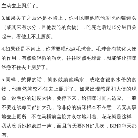
主动去上厕所了。
3.如果关了之后还是不肯上，你可以喂他吃他爱吃的猫罐头
（或其它有水分，且他爱吃的食物），吃完之后过15分钟再关
起来。看他上不上厕所。
4.如果还是不肯上，你需要喂他点毛球膏。毛球膏有软化大便
的作用，有点象轻微的泻药。往往吃点毛球膏，就能够让猫咪
终憋不住去上厕所了。
5.同样，憋尿的话，就多鼓励他喝水，或吃含很多水份的食
物，他自然就憋不住去上厕所了。如果出现憋尿和大便的现
象，说明你的进度太快，要停下来，给猫咪时间去适应。一般
不要连续每天都扩大孔，除非你的猫咪根本不在意，若无其事
地去上厕所，不在马桶前盘旋并哀怨地叫着。花花就是这样，
我从没听她抱怨过一声，而且每天要NN好几次，BB也每天都
有。