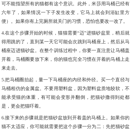
可不能指望所有的猫都有这个意识。此外，米莎用马桶已经有
六年了，如果情况一下子发生改变，它马上就会到浴缸里方
便）。如果你有上完厕所就关门的习惯，恐怕也要改一改了。
4.在这个步骤开始的时候，猫猫需要“迈”进猫砂盆里，稍后就
得用跳的了，直到某一天它可能会次跳到马桶座上，然后从马
桶座迈进猫砂盆。在整个训练过程中，你要一直注意让马桶盖
开着，马桶圈要放下来，你的猫也完全习惯在开着的马桶上走
来走去。
5.把马桶圈抬起，量一下马桶座的内径和外径。买一个直径与
马桶相仿的金属盆。不要用塑料盆，因为塑料盆质地较软，不
能承受猫的体重，有可能会变形并翻倒，把猫砂撒得到处都
是，更会把猫吓着。
6.接下来的步骤就是把猫砂盆放到开着盖的马桶上。如果你的
猫不太适应，你可能就需要把这个步骤一分为二：先把猫砂盆