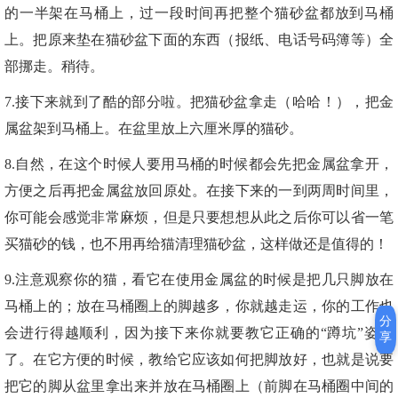
的一半架在马桶上，过一段时间再把整个猫砂盆都放到马桶
上。把原来垫在猫砂盆下面的东西（报纸、电话号码簿等）全
部挪走。稍待。
7.接下来就到了酷的部分啦。把猫砂盆拿走（哈哈！），把金
属盆架到马桶上。在盆里放上六厘米厚的猫砂。
8.自然，在这个时候人要用马桶的时候都会先把金属盆拿开，
方便之后再把金属盆放回原处。在接下来的一到两周时间里，
你可能会感觉非常麻烦，但是只要想想从此之后你可以省一笔
买猫砂的钱，也不用再给猫清理猫砂盆，这样做还是值得的！
9.注意观察你的猫，看它在使用金属盆的时候是把几只脚放在
马桶上的；放在马桶圈上的脚越多，你就越走运，你的工作也
分
会进行得越顺利，因为接下来你就要教它正确的“蹲坑”姿势
享
了。在它方便的时候，教给它应该如何把脚放好，也就是说要
把它的脚从盆里拿出来并放在马桶圈上（前脚在马桶圈中间的