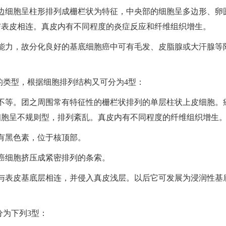
边细胞呈柱形排列成栅栏状为特征，中央部的细胞呈多边形、卵
与表皮相连。真皮内有不同程度的炎症反应和纤维组织增生。
能力，故分化良好的基底细胞癌中可有毛发、皮脂腺或大汗腺等
的类型，根据细胞排列结构又可分为4型：
不等。团之周围常有特征性的栅栏状排列的单层柱状上皮细胞。
细胞呈不规则型，排列紊乱。真皮内有不同程度的纤维组织增生
有黑色素，位于核顶部。
癌细胞挤压成紧密排列的条索。
与表皮基底层相连，并侵入真皮浅层。以后它可发展为浸润性基
分为下列3型：