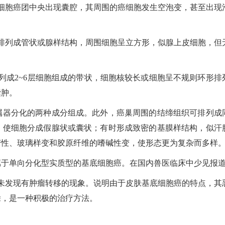
细胞癌团中央出现囊腔，其周围的癌细胞发生空泡变，甚至出现
排列成管状或腺样结构，周围细胞呈立方形，似腺上皮细胞，但
列成2~6层细胞组成的带状，细胞核较长或细胞呈不规则环形排
囊肿。
属器分化的两种成分组成。此外，癌巢周围的结缔组织可排列成
，使细胞分成假腺状或囊状；有时形成致密的基膜样结构，似汗
变性、玻璃样变和胶原纤维的嗜碱性变，使形态更为复杂而多样
属于单向分化型实质型的基底细胞癌。在国内兽医临床中少见报
未发现有肿瘤转移的现象。说明由于皮肤基底细胞癌的特点，其
除，是一种积极的治疗方法。