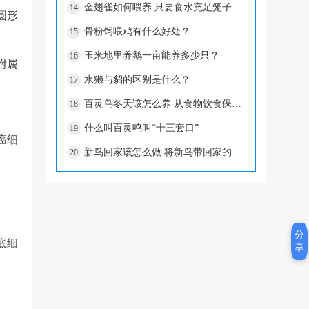
金翅雀如何喂养 只要食水充足笼子卫生搞好就行
14
圆形
骨粉饲喂鸡有什么好处？
15
玉米地里养鹅一亩能养多少只？
16
附属
水獭与貂的区别是什么？
17
百灵鸟冬天该怎么养 从食物饮食保暖上注意
18
什么叫百灵鸣叫“十三套口”
19
癌细
新鸟回家该怎么做 将新鸟带回家的注意事项
20
。
分
底细
享