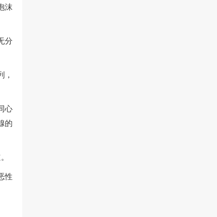
泡沫
无分
列，
同心
腺的
。
道。
恶性