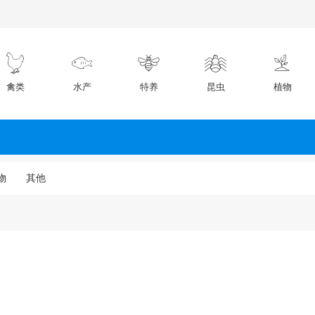
禽类
水产
特养
昆虫
植物
物
其他