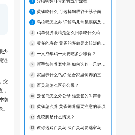
介绍狗狗耳号刺青五个流程
1
黄雀吃什么 可选择饲喂谷子苏子面食等等
2
鸟拉稀怎么办 详解鸟儿常见疾病及防治方法
3
鸡单侧肿眼睛是怎么回事吃什么药
4
黄雀的寿命 黄雀的寿命是比较短的在5-11年
5
很少
一只成年鸡一天要吃多少粮食？
6
院遇
新手如何养宠物鸟 如何选购一只健康的宠物鸟
7
家里养什么鸟好 适合家里饲养的三种鸟类
8
，突
百灵鸟怎么区分公母？
9
查，
云雀鸟怎么分公母 雄云雀的叫声非常响亮
10
肿物
黄雀怎么养 黄雀饲养需要注意的事项
11
块。
兔咬脚是什么情况？
12
教你选购百灵鸟 买百灵鸟要选家鸟
13