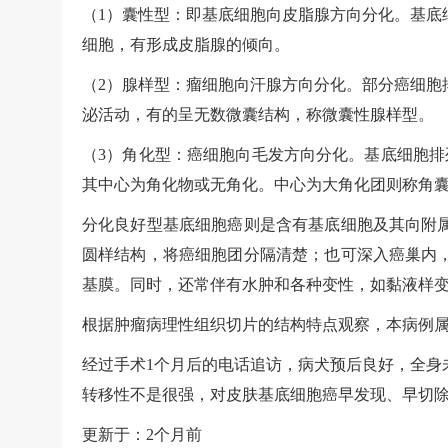
（1）囊性型：即基底细胞向皮脂腺方向分化。基底
细胞，有形成皮脂腺的倾向。
（2）腺样型：瘤细胞向汗腺方向分化。部分癌细胞
泌活动，有的呈无数微囊结构，称微囊性腺样型。
（3）角化型：癌细胞向毛发方向分化。基底细胞排
其中心为角化物或无角化。中心为大角化团则称角
分化良好型基底细胞癌则是含有基底细胞及其向附
圆样结构，将癌细胞团分隔清楚；也可深入癌巢内
基膜。同时，还常伴有水肿和各种变性，如黏液样
根据肿瘤病理性组织切片的结构特点观察，本病例
经过手术1个月后的电话追访，病犬预后良好，全身
转移性不是很强，对皮肤基底细胞癌早发现、早切
更新于：2个月前