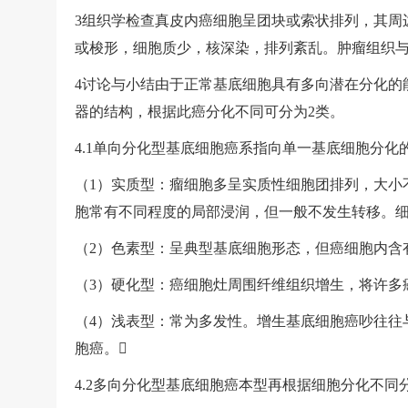
3组织学检查真皮内癌细胞呈团块或索状排列，其周
或梭形，细胞质少，核深染，排列紊乱。肿瘤组织
4讨论与小结由于正常基底细胞具有多向潜在分化的
器的结构，根据此癌分化不同可分为2类。
4.1单向分化型基底细胞癌系指向单一基底细胞分化
（1）实质型：瘤细胞多呈实质性细胞团排列，大小
胞常有不同程度的局部浸润，但一般不发生转移。
（2）色素型：呈典型基底细胞形态，但癌细胞内含
（3）硬化型：癌细胞灶周围纤维组织增生，将许多
（4）浅表型：常为多发性。增生基底细胞癌吵往往
胞癌。
4.2多向分化型基底细胞癌本型再根据细胞分化不同